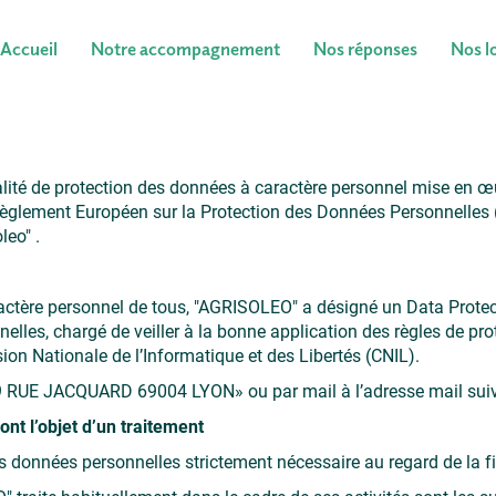
Accueil
Notre accompagnement
Nos réponses
Nos lo
:
alité de protection des données à caractère personnel mise en œu
u Règlement Européen sur la Protection des Données Personnelles
leo" .
actère personnel de tous, "AGRISOLEO" a désigné un Data Protect
elles, chargé de veiller à la bonne application des règles de pro
ion Nationale de l’Informatique et des Libertés (CNIL).
79 RUE JACQUARD 69004 LYON» ou par mail à l’adresse mail su
nt l’objet d’un traitement
données personnelles strictement nécessaire au regard de la fina