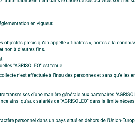
traite habituellement dans le cadre de ses activités sont les su
églementation en vigueur.
s objectifs précis qu’on appelle « finalités », portés à la conn
et non à d’autres fins.
at
quelles "AGRISOLEO" est tenue
llecte n’est effectuée à l’insu des personnes et sans qu’elles e
’être transmises d’une manière générale aux partenaires "AGRI
nce ainsi qu’aux salariés de "AGRISOLEO" dans la limite nécessa
ctère personnel dans un pays situé en dehors de l’Union-Euro